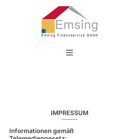
Zum
Inhalt
springen
Menü
umschalten
IMPRESSUM
Informationen gemäß
Telemediengesetz: